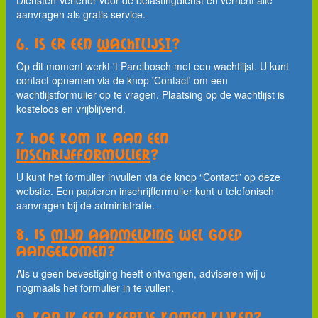
Diensten Verlener voor de belastingdienst en verricht alle
aanvragen als gratis service.
6. Is er een
wachtlijst
?
Op dit moment werkt 't Parelbosch met een wachtlijst. U kunt
contact opnemen via de knop 'Contact' om een
wachtlijstformulier op te vragen. Plaatsing op de wachtlijst is
kosteloos en vrijblijvend.
7. Hoe kom ik aan een
inschrijfformulier
?
U kunt het formulier invullen via de knop “Contact” op deze
website. Een papieren inschrijfformulier kunt u telefonisch
aanvragen bij de administratie.
8. Is
mijn aanmelding
wel goed
aangekomen?
Als u geen bevestiging heeft ontvangen, adviseren wij u
nogmaals het formulier in te vullen.
9. Kan ik een keertje
komen kijken
?