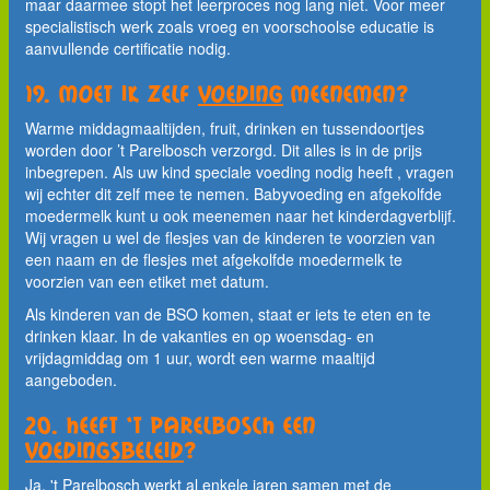
maar daarmee stopt het leerproces nog lang niet. Voor meer
specialistisch werk zoals vroeg en voorschoolse educatie is
aanvullende certificatie nodig.
19. Moet ik zelf
voeding
meenemen?
Warme middagmaaltijden, fruit, drinken en tussendoortjes
worden door ’t Parelbosch verzorgd. Dit alles is in de prijs
inbegrepen. Als uw kind speciale voeding nodig heeft , vragen
wij echter dit zelf mee te nemen. Babyvoeding en afgekolfde
moedermelk kunt u ook meenemen naar het kinderdagverblijf.
Wij vragen u wel de flesjes van de kinderen te voorzien van
een naam en de flesjes met afgekolfde moedermelk te
voorzien van een etiket met datum.
Als kinderen van de BSO komen, staat er iets te eten en te
drinken klaar. In de vakanties en op woensdag- en
vrijdagmiddag om 1 uur, wordt een warme maaltijd
aangeboden.
20. Heeft 't Parelbosch een
voedingsbeleid
?
Ja, 't Parelbosch werkt al enkele jaren samen met de